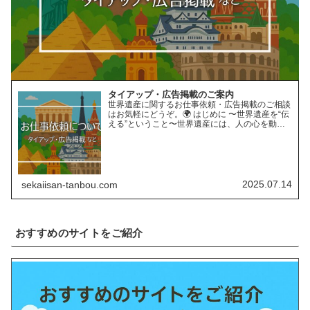
タイアップ・広告掲載のご案内
世界遺産に関するお仕事依頼・広告掲載のご相談
はお気軽にどうぞ。🌍 はじめに 〜世界遺産を“伝
える”ということ〜世界遺産には、人の心を動か
す“力”があります。長い年月をかけて育まれた自
然の営みや、受け継がれてきた人類の知恵と文
化。そんな世界遺…
2025.07.14
sekaiisan-tanbou.com
おすすめのサイトをご紹介