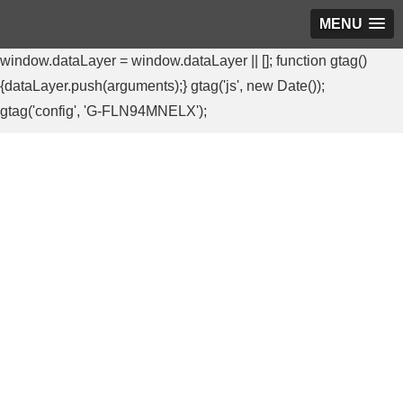
MENU
window.dataLayer = window.dataLayer || []; function gtag()
{dataLayer.push(arguments);} gtag('js', new Date());
gtag('config', 'G-FLN94MNELX');