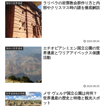
ラリベラの岩窟教会群作り方と内
海外の世界遺産
部やクリスマス時の謎を徹底解説
2024.08.04
エチオピアシミエン国立公園の世
海外の世界遺産
界遺産とワリアアイベックス保護
活動
2024.08.03
メサ ヴェルデ国立公園は何州？
世界遺産検定情報
世界遺産の歴史と特徴と観光スポ
ット