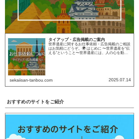
タイアップ・広告掲載のご案内
世界遺産に関するお仕事依頼・広告掲載のご相談
はお気軽にどうぞ。🌍 はじめに 〜世界遺産を“伝
える”ということ〜世界遺産には、人の心を動か
す“力”があります。長い年月をかけて育まれた自
然の営みや、受け継がれてきた人類の知恵と文
化。そんな世界遺…
2025.07.14
sekaiisan-tanbou.com
おすすめのサイトをご紹介