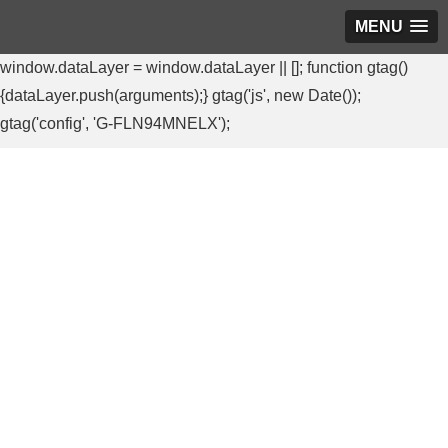
MENU
window.dataLayer = window.dataLayer || []; function gtag()
{dataLayer.push(arguments);} gtag('js', new Date());
gtag('config', 'G-FLN94MNELX');