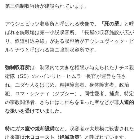
第三強制収容所が建設られています。
アウシュビッツ収容所と呼ばれる映像で、
「死の壁」
と呼
ばれる銃殺場は第一小説収容所、「長屋の収容施設が広が
り、鉄道引込み線」がある収容所がアウシュヴィッツ・ビ
ルケナウと呼ばれる第ニ強制収容所です。
強制収容所
は、制限内で大きな権限が与えられたナチス親
衛隊（SS）のハインリヒ・ヒムラー長官が運営を任さ
れ、ユダヤ人をはじめ、精神障害者、身体障害者、政治
犯、ロマ・シンティ（ジプシー）、同性愛者、捕虜、特定
の宗教関係者、さらにはこれらを匿った者などが
非人道的
な扱いを受けていました。
特にガス室や焼却設備
など、収容者が大規模に殺害された
出来事は
ホロコースト（絶滅政策）
と呼ばれています。