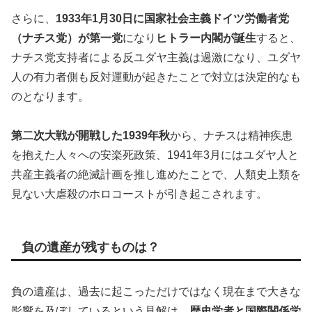
さらに、
1933年1月30日に国家社会主義ドイツ労働者党
（ナチス党）が第一党
になり
ヒトラー内閣が誕生
すると、
ナチス党支持者による反ユダヤ主義は過激になり、ユダヤ
人の有力者側も反対運動が起きたことで対立は決定的なも
のとなります。
第二次大戦が開戦した1939年秋
から、ナチスは精神疾患
を抱えた人々への安楽死政策、1941年3月にはユダヤ人と
共産主義者の絶滅計画を推し進めたことで、人類史上類を
見ない大虐殺のホロコーストが引き起こされます。
負の遺産が残すものは？
負の遺産は、過去に起こっただけではなく現在まで大きな
影響を及ぼしているという見解は、
歴史学者と国際関係学