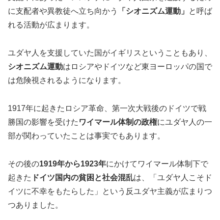
に支配者や異教徒へ立ち向かう
「シオニズム運動」
と呼ば
れる活動が広まります。
ユダヤ人を支援していた国がイギリスということもあり、
シオニズム運動
はロシアやドイツなど東ヨーロッパの国で
は危険視されるようになります。
1917年に起きたロシア革命、第一次大戦後のドイツで戦
勝国の影響を受けた
ワイマール体制の政権
にユダヤ人の一
部が関わっていたことは事実でもあります。
その後の
1919年から1923年
にかけてワイマール体制下で
起きた
ドイツ国内の貧困と社会混乱
は、「ユダヤ人こそド
イツに不幸をもたらした」という反ユダヤ主義が広まりつ
つありました。