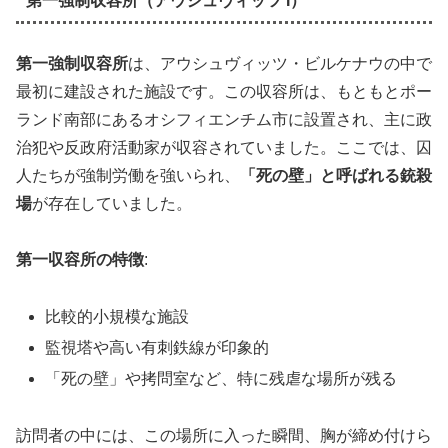
第一強制収容所（アウシュヴィッツ I）
第一強制収容所
は、アウシュヴィッツ・ビルケナウの中で
最初に建設された施設です。この収容所は、もともとポー
ランド南部にあるオシフィエンチム市に設置され、主に政
治犯や反政府活動家が収容されていました。ここでは、囚
人たちが強制労働を強いられ、
「死の壁」と呼ばれる銃殺
場
が存在していました。
第一収容所の特徴
:
比較的小規模な施設
監視塔や高い有刺鉄線が印象的
「死の壁」や拷問室など、特に残虐な場所が残る
訪問者の中には、この場所に入った瞬間、胸が締め付けら