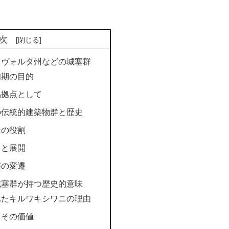
次
：ヴォルタ州などの城塞群
初期の目的
易拠点として
の伝統的建築物群と歴史
その役割
出と展開
塞の変遷
城塞群が持つ歴史的意味
れたキルワキシワニの理由
とその価値