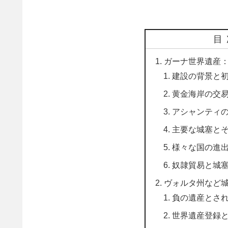
目
ガーナ世界遺産
建設の背景と
黄金海岸の交
アシャンティ
主要な城塞と
様々な国の進
奴隷貿易と城
ヴォルタ州など
負の遺産とさ
世界遺産登録