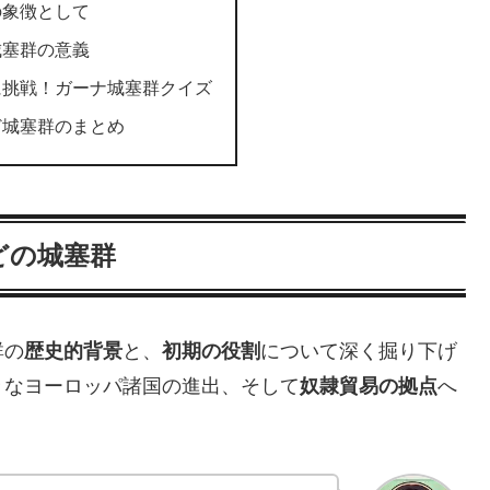
の象徴として
城塞群の意義
に挑戦！ガーナ城塞群クイズ
ど城塞群のまとめ
どの城塞群
群の
歴史的背景
と、
初期の役割
について深く掘り下げ
々なヨーロッパ諸国の進出、そして
奴隷貿易の拠点
へ
。