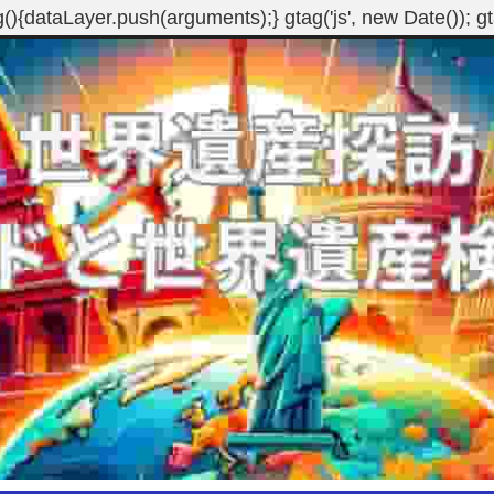
g(){dataLayer.push(arguments);} gtag('js', new Date()); 