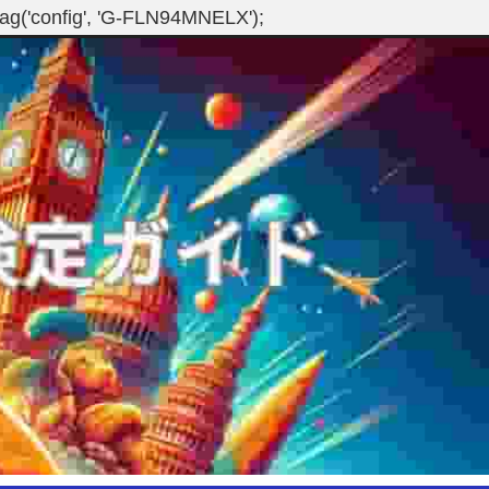
gtag('config', 'G-FLN94MNELX');