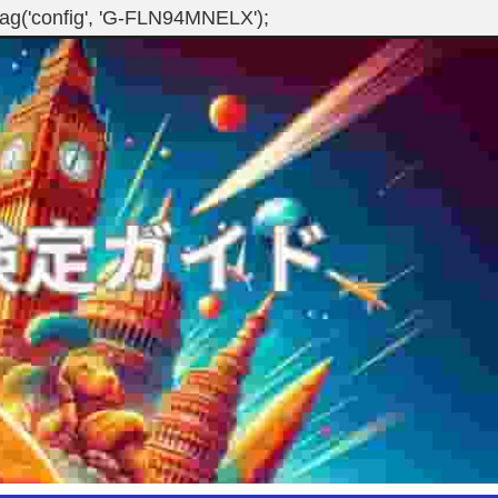
gtag('config', 'G-FLN94MNELX');