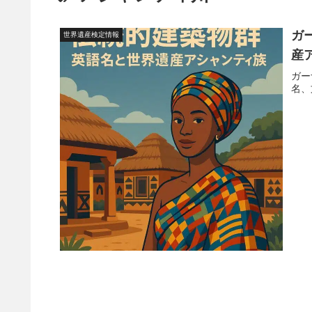
ガ
世界遺産検定情報
産
ガー
名、