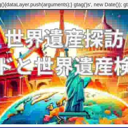
g(){dataLayer.push(arguments);} gtag('js', new Date()); 