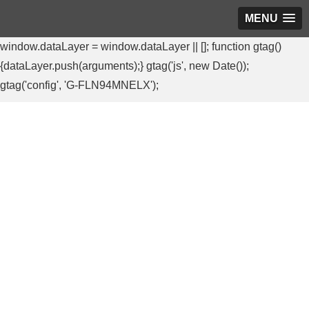
MENU
window.dataLayer = window.dataLayer || []; function gtag()
{dataLayer.push(arguments);} gtag('js', new Date());
gtag('config', 'G-FLN94MNELX');