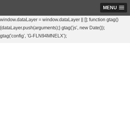
MENU
window.dataLayer = window.dataLayer || []; function gtag()
{dataLayer.push(arguments);} gtag('js', new Date());
gtag('config', 'G-FLN94MNELX');