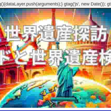
g(){dataLayer.push(arguments);} gtag('js', new Date()); 