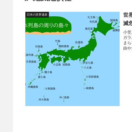
世
日本の世界遺産
滅
小笠
ガラ
まら
由や