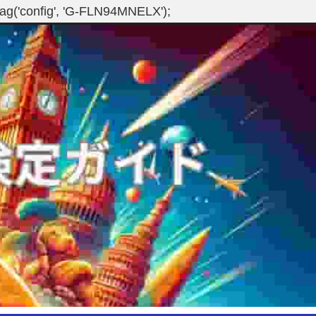
gtag('config', 'G-FLN94MNELX');