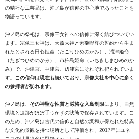
の精巧な工芸品は、沖ノ島が信仰の中心地であったことを
物語っています。
沖ノ島の祭祀は、宗像三女神への信仰に深く結びついてい
ます。宗像三女神は、天照大神と素戔嗚尊の誓約から生ま
れたとされる田心姫命（たごりひめのかみ）、湍津姫命
（たぎつひめのかみ）、市杵島姫命（いちきしまひめのか
み）で、沖津宮、中津宮、辺津宮にそれぞれ祀られていま
す。
この信仰は現在も続いており、宗像大社を中心に多く
の参拝者が訪れます。
沖ノ島は、
その神聖な性質と厳格な入島制限
により、自然
環境と遺跡がほぼ手つかずの状態で保存されています。こ
のため、沖ノ島は古代の信仰と自然の調和が保たれた特異
な文化的景観を持つ場所として評価され、2017年にユネ
スコの世界遺産に登録されました。