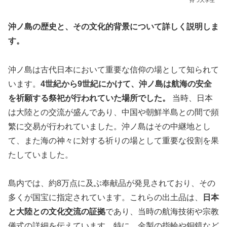
持つ大学生
沖ノ島の歴史と、その文化的背景について詳しく説明しま
す。
沖ノ島は古代日本において重要な信仰の場として知られて
います。
4世紀から9世紀にかけて、沖ノ島は航海の安全
を祈願する祭祀が行われていた場所でした。
当時、日本
は大陸との交流が盛んであり、中国や朝鮮半島との間で頻
繁に交易が行われていました。沖ノ島はその中継地とし
て、また海の神々に対する祈りの場として重要な役割を果
たしていました。
島内では、約8万点に及ぶ奉献品が発見されており、その
多くが国宝に指定されています。これらの出土品は、
日本
と大陸との文化交流の証拠
であり、当時の航海技術や宗教
儀式の詳細を伝えています。特に、金製の指輪や銅鏡など