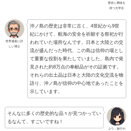
歴史に興味を
持つ大学生
沖ノ島の歴史は非常に古く、4世紀から9世
紀にかけて、航海の安全を祈願する祭祀が行
世界遺産に詳
われていた場所なんです。日本と大陸との交
しい博士
流が盛んだった時代、この島は信仰の場とし
て重要な役割を果たしていました。島内で発
見された約8万点の奉献品がその証拠です。
それらの出土品は日本と大陸の文化交流を物
語り、沖ノ島が信仰の中心地であったことを
示しています。
そんなに多くの歴史的な品々が見つかってい
るなんて、すごいですね！
ユウ：旅行や