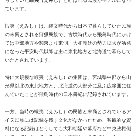
らしていた
蝦夷（えみし）
と呼ばれる民族がモデルになっ
ています。
蝦夷（えみし）は、縄文時代から日本で暮らしていた民族
の末裔とされる狩猟民族で、古墳時代から飛鳥時代にかけ
ては中部地方や関東より東側、大和朝廷の勢力拡大が活発
になった平安時代以降は主に東北地方と北海道で暮らして
いたとされています。
特に大規模な蝦夷（えみし）の集団は、宮城県中部から山
形県以北の東北地方と、北海道の大部分に及ぶ広範囲に住
んでいたことが飛鳥時代の日本書紀に記録されています。
一方、当時の蝦夷（えみし）の民族と末裔とされているア
イヌ民族には記録を残す文化がなかったため、客観的な資
料になる記録はどうしても大和朝廷や幕府など中央政権側