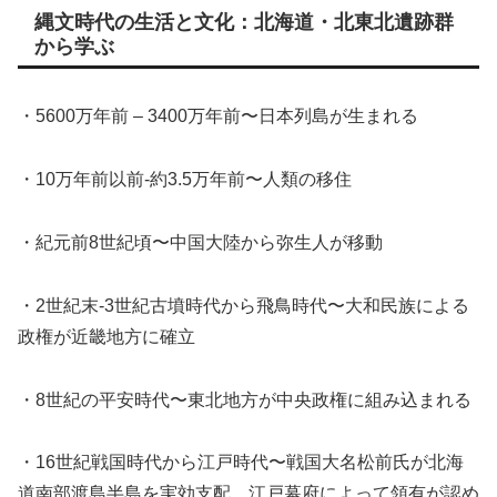
縄文時代の生活と文化：北海道・北東北遺跡群
から学ぶ
・5600万年前 – 3400万年前〜日本列島が生まれる
・10万年前以前-約3.5万年前〜人類の移住
・紀元前8世紀頃〜中国大陸から弥生人が移動
・2世紀末-3世紀古墳時代から飛鳥時代〜大和民族による
政権が近畿地方に確立
・8世紀の平安時代〜東北地方が中央政権に組み込まれる
・16世紀戦国時代から江戸時代〜戦国大名松前氏が北海
道南部渡島半島を実効支配、江戸幕府によって領有が認め