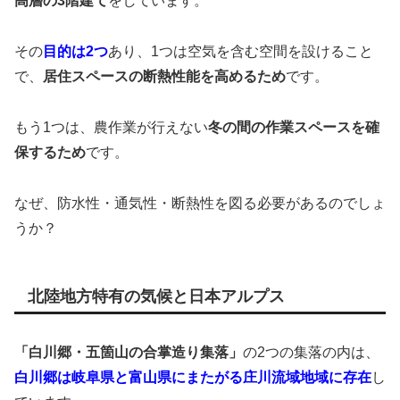
高層の3階建て
をしています。
その
目的は2つ
あり、1つは空気を含む空間を設けること
で、
居住スペースの断熱性能を高めるため
です。
もう1つは、農作業が行えない
冬の間の作業スペースを確
保するため
です。
なぜ、防水性・通気性・断熱性を図る必要があるのでしょ
うか？
北陸地方特有の気候と日本アルプス
「白川郷・五箇山の合掌造り集落」
の2つの集落の内は、
白川郷は岐阜県と富山県にまたがる庄川流域地域に存在
し