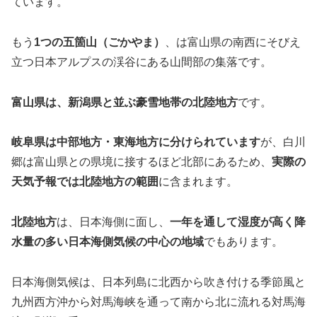
ています。
もう
1つの五箇山（ごかやま）
、は富山県の南西にそびえ
立つ日本アルプスの渓谷にある山間部の集落です。
富山県は、新潟県と並ぶ豪雪地帯の北陸地方
です。
岐阜県は中部地方・東海地方に分けられています
が、白川
郷は富山県との県境に接するほど北部にあるため、
実際の
天気予報では北陸地方の範囲
に含まれます。
北陸地方
は、日本海側に面し、
一年を通して湿度が高く降
水量の多い日本海側気候の中心の地域
でもあります。
日本海側気候は、日本列島に北西から吹き付ける季節風と
九州西方沖から対馬海峡を通って南から北に流れる対馬海