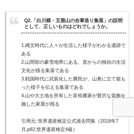
Q2.「白川郷・五箇山の合掌造り集落」の説明
として、正しいものはどれでしょうか。
1.縄文時代に人々が生活した様子がわかる遺跡で
ある
2.山間部の豪雪地帯にある、昔からの独自の生活
文化が残る集落である
3.戦国時代に武装化した農民が、山奥に立て籠も
った様子を伝える集落である
4.山や大土地を所有した富裕農家が贅沢な装飾を
施した家屋が残る
引用元: 世界遺産検定公式過去問集（2018年7
月,p82,世界遺産検定4級）