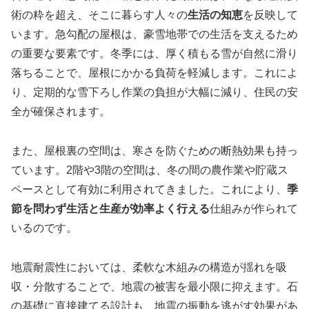
術の粋を超え、そこに暮らす人々の
生活の知恵
を反映して
います。急勾配の屋根は、豪雪地帯での生活を支えるため
の重要な要素です。冬季には、厚く積もる雪が自然に滑り
落ちることで、屋根にかかる負荷を軽減します。これによ
り、定期的な雪下ろし作業の負担が大幅に減り、住民の安
全が確保されます。
また、屋根裏の空間は、寒さを防ぐための断熱効果も持っ
ています。2階や3階の空間は、冬の間の農作業や貯蔵ス
ペースとして有効に利用されてきました。これにより、
季
節を問わず生活と生産が効率よく行える
仕組みが作られて
いるのです。
地震耐震性においては、柔軟な木組みの構造が揺れを吸
収・分散することで、地震の被害を最小限に抑えます。石
の基礎に直接建てる設計も、地震の振動を逃がす効果があ