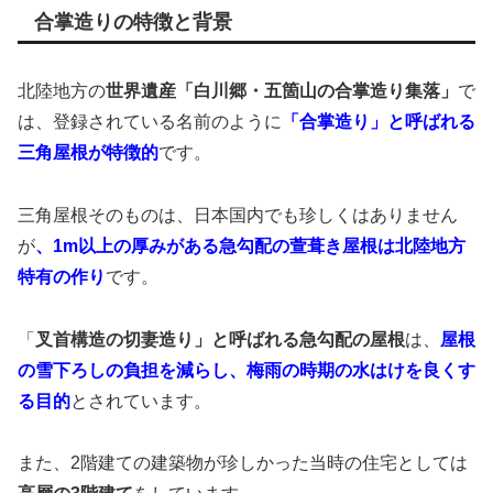
合掌造りの特徴と背景
北陸地方の
世界遺産「白川郷・五箇山の合掌造り集落」
で
は、登録されている名前のように
「合掌造り」と呼ばれる
三角屋根が特徴的
です。
三角屋根そのものは、日本国内でも珍しくはありません
が
、1m以上の厚みがある急勾配の萱葺き屋根は北陸地方
特有の作り
です。
「
叉首構造の切妻造り」と呼ばれる急勾配の屋根
は、
屋根
の雪下ろしの負担を減らし、梅雨の時期の水はけを良くす
る目的
とされています。
また、2階建ての建築物が珍しかった当時の住宅としては