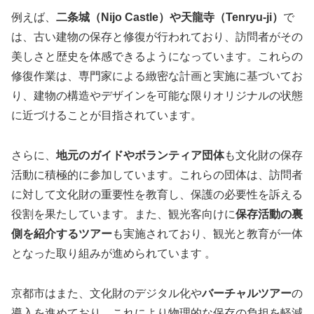
例えば、
二条城（Nijo Castle）や天龍寺（Tenryu-ji）
で
は、古い建物の保存と修復が行われており、訪問者がその
美しさと歴史を体感できるようになっています。これらの
修復作業は、専門家による緻密な計画と実施に基づいてお
り、建物の構造やデザインを可能な限りオリジナルの状態
に近づけることが目指されています​​。
さらに、
地元のガイドやボランティア団体
も文化財の保存
活動に積極的に参加しています。これらの団体は、訪問者
に対して文化財の重要性を教育し、保護の必要性を訴える
役割を果たしています。また、観光客向けに
保存活動の裏
側を紹介するツアー
も実施されており、観光と教育が一体
となった取り組みが進められています​ 。
京都市はまた、文化財のデジタル化や
バーチャルツアー
の
導入を進めており、これにより物理的な保存の負担を軽減