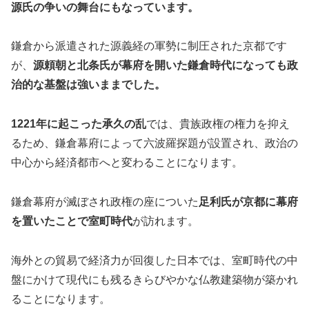
源氏の争いの舞台にもなっています。
鎌倉から派遣された源義経の軍勢に制圧された京都です
が、
源頼朝と北条氏が幕府を開いた鎌倉時代になっても政
治的な基盤は強いままでした。
1221年に起こった承久の乱
では、貴族政権の権力を抑え
るため、鎌倉幕府によって六波羅探題が設置され、政治の
中心から経済都市へと変わることになります。
鎌倉幕府が滅ぼされ政権の座についた
足利氏が京都に幕府
を置いたことで室町時代
が訪れます。
海外との貿易で経済力が回復した日本では、室町時代の中
盤にかけて現代にも残るきらびやかな仏教建築物が築かれ
ることになります。