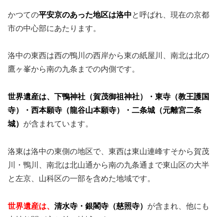
かつての
平安京のあった地区は洛中
と呼ばれ、現在の京都
市の中心部にあたります。
洛中の東西は西の鴨川の西岸から東の紙屋川、南北は北の
鷹ヶ峯から南の九条までの内側です。
世界遺産は、下鴨神社（賀茂御祖神社）・東寺（教王護国
寺）・西本願寺（龍谷山本願寺）・二条城（元離宮二条
城）
が含まれています。
洛東は洛中の東側の地区で、東西は東山連峰すそから賀茂
川・鴨川、南北は北山通から南の九条通まで東山区の大半
と左京、山科区の一部を含めた地域です。
世界遺産は、
清水寺・銀閣寺（慈照寺）
が含まれ、他にも