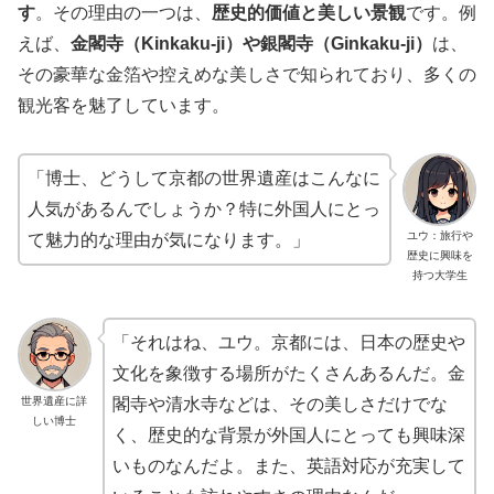
す
。その理由の一つは、
歴史的価値と美しい景観
です。例
えば、
金閣寺（Kinkaku-ji）や銀閣寺（Ginkaku-ji）
は、
その豪華な金箔や控えめな美しさで知られており、多くの
観光客を魅了しています​。
「博士、どうして京都の世界遺産はこんなに
人気があるんでしょうか？特に外国人にとっ
ユウ：旅行や
て魅力的な理由が気になります。」
歴史に興味を
持つ大学生
「それはね、ユウ。京都には、日本の歴史や
文化を象徴する場所がたくさんあるんだ。金
世界遺産に詳
閣寺や清水寺などは、その美しさだけでな
しい博士
く、歴史的な背景が外国人にとっても興味深
いものなんだよ。また、英語対応が充実して