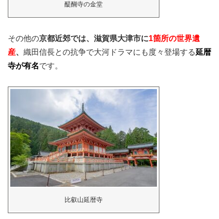
醍醐寺の金堂
その他の
京都近郊では、滋賀県大津市に
1箇所の世界遺
産
、
織田信長との抗争で大河ドラマにも度々登場する
延暦
寺が有名
です。
比叡山延暦寺