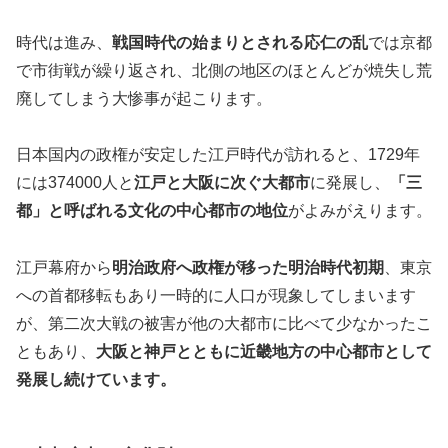
時代は進み、
戦国時代の始まりとされる応仁の乱
では京都
で市街戦が繰り返され、北側の地区のほとんどが焼失し荒
廃してしまう大惨事が起こります。
日本国内の政権が安定した江戸時代が訪れると、1729年
には374000人と
江戸と大阪に次ぐ大都市
に発展し、
「三
都」と呼ばれる文化の中心都市の地位
がよみがえります。
江戸幕府から
明治政府へ政権が移った明治時代初期
、東京
への首都移転もあり一時的に人口が現象してしまいます
が、第二次大戦の被害が他の大都市に比べて少なかったこ
ともあり、
大阪と神戸とともに近畿地方の中心都市として
発展し続けています。