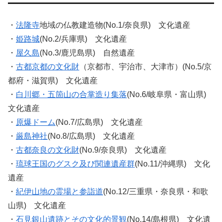
・
法隆寺
地域の仏教建造物(No.1/奈良県) 文化遺産
・
姫路城
(No.2/兵庫県) 文化遺産
・
屋久島
(No.3/鹿児島県) 自然遺産
・
古都京都の文化財
（京都市、宇治市、大津市）(No.5/京
都府・滋賀県) 文化遺産
・
白川郷・五箇山の合掌造り集落
(No.6/岐阜県・富山県)
文化遺産
・
原爆ドーム
(No.7/広島県) 文化遺産
・
厳島神社
(No.8/広島県) 文化遺産
・
古都奈良の文化財
(No.9/奈良県) 文化遺産
・
琉球王国のグスク及び関連遺産群
(No.11/沖縄県) 文化
遺産
・
紀伊山地の霊場と参詣道
(No.12/三重県・奈良県・和歌
山県) 文化遺産
・
石見銀山遺跡とその文化的景観
(No.14/島根県) 文化遺