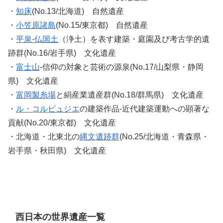
・
知床
(No.13/北海道) 自然遺産
・
小笠原諸島
(No.15/東京都) 自然遺産
・
平泉‐仏国土
（浄土）を表す建築・庭園及び考古学的遺
跡群(No.16/岩手県) 文化遺産
・
富士山
‐信仰の対象と芸術の源泉(No.17/山梨県・静岡
県) 文化遺産
・
富岡製糸場
と絹産業遺産群(No.18/群馬県) 文化遺産
・
ル・コルビュジエ
の建築作品‐近代建築運動への顕著な
貢献(No.20/東京都) 文化遺産
・北海道・北東北の
縄文遺跡群
(No.25/北海道・青森県・
岩手県・秋田県) 文化遺産
西日本の世界遺産一覧