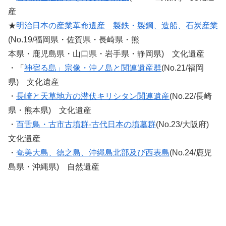
産
★
明治日本の産業革命遺産 製鉄・製鋼、造船、石炭産業
(No.19/福岡県・佐賀県・長崎県・熊
本県・鹿児島県・山口県・岩手県・静岡県) 文化遺産
・「
神宿る島」宗像・沖ノ島と関連遺産群
(No.21/福岡
県) 文化遺産
・
長崎と天草地方の潜伏キリシタン関連遺産
(No.22/長崎
県・熊本県) 文化遺産
・
百舌鳥・古市古墳群‐古代日本の墳墓群
(No.23/大阪府)
文化遺産
・
奄美大島、徳之島、沖縄島北部及び西表島
(No.24/鹿児
島県・沖縄県) 自然遺産